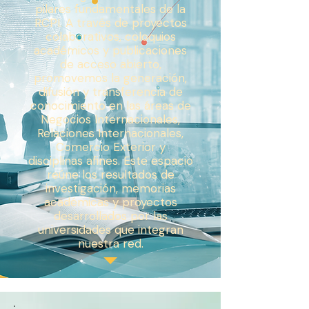
pilares fundamentales de la
RCPI. A través de proyectos
colaborativos, coloquios
académicos y publicaciones
de acceso abierto,
promovemos la generación,
difusión y transferencia de
conocimiento en las áreas de
Negocios Internacionales,
Relaciones Internacionales,
Comercio Exterior y
disciplinas afines. Este espacio
reúne los resultados de
investigación, memorias
académicas y proyectos
desarrollados por las
universidades que integran
nuestra red.