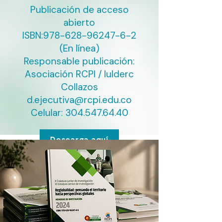
Publicación de acceso
abierto
ISBN:
978-628-96247-6-2
(En línea)
Responsable publicación:
Asociación RCPI / Iulderc
Collazos
d.ejecutiva@rcpi.edu.co
Celular:
304.547.64.40
Descarga aquí