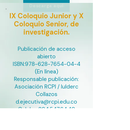
Descarga aquí
IX Coloquio Junior y X
Coloquio Senior, de
investigación.
Publicación de acceso
abierto
ISBN:
978-628-7654-04-4
(En línea)
Responsable publicación:
Asociación RCPI / Iulderc
Collazos
d.ejecutiva@rcpi.edu.co
Celular:
304.547.64.40
Descarga aquí