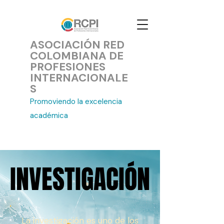
ASOCIACIÓN RED
COLOMBIANA DE
PROFESIONES
INTERNACIONALE
S
Promoviendo la excelencia
académica
INVESTIGACIÓN
INVESTIGACIÓN
La investigación es uno de los